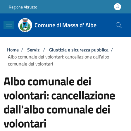
Salta al contenuto principale
Skip to footer content
Regione Abruzzo
Comune di Massa d' Albe
Briciole di pane
Home
/
Servizi
/
Giustizia e sicurezza pubblica
/
Albo comunale dei volontari: cancellazione dall'albo
comunale dei volontari
Albo comunale dei
volontari: cancellazione
dall'albo comunale dei
volontari