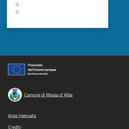
Valuta 2 stelle su 5
Valuta 1 stelle su 5
Comune di Massa d' Albe
Footer menu
Area riservata
Crediti