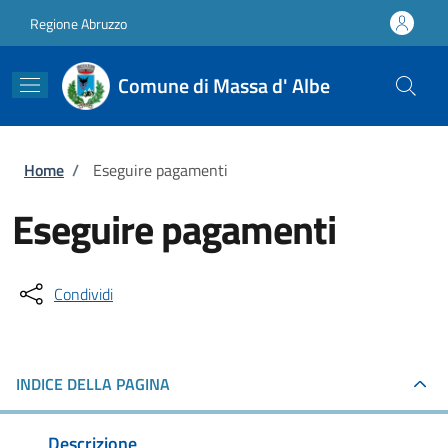
Salta al contenuto principale
Skip to footer content
Regione Abruzzo
Comune di Massa d' Albe
Briciole di pane
Home
/
Eseguire pagamenti
Eseguire pagamenti
Condividi
INDICE DELLA PAGINA
Descrizione