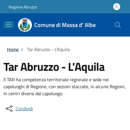
Salta al contenuto principale
Skip to footer content
Regione Abruzzo
Comune di Massa d' Albe
Briciole di pane
Home
/
Tar Abruzzo - L'Aquila
Tar Abruzzo - L'Aquila
Il TAR ha competenza territoriale regionale e sede nei
capoluoghi di Regione, con sezioni staccate, in alcune Regioni,
in centri diversi dal capoluogo.
Condividi