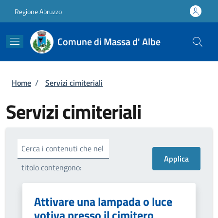
Salta al contenuto principale
Skip to footer content
Regione Abruzzo
Comune di Massa d' Albe
Briciole di pane
Home
/
Servizi cimiteriali
Servizi cimiteriali
Cerca i contenuti che nel
titolo contengono:
Attivare una lampada o luce
votiva presso il cimitero