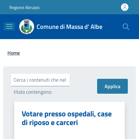
Salta al contenuto principale
Skip to footer content
Regione Abruzzo
Comune di Massa d' Albe
Briciole di pane
Home
Cerca i contenuti che nel
titolo contengono:
Votare presso ospedali, case
di riposo e carceri